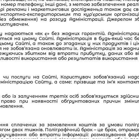
номер телефону; інші дані, з метою забезпечення реаліз
ері реклами і маркетингових досліджень,а також дає с
портно-експедиторським та кур’єрським організація
ез обмеження) на розсуд Адміністрації. Джерелом зб
ристувачем.
ту надаються «як є» без жодних гарантій. Адміністр
ються на цьому Сайті. Адміністрація в будь-який час 
цьому Сайті, а також до згаданих у них продуктів і ці
 не зобов’язана оновлювати їх. Адміністрація за жодни
бмежуючись збитком від втрати прибутку, даних або ві
жливості використання або результатів використання 
ру чи послуги на Сайті, Користувач зобов’язаний на
дміністрацією Сайту, а саме: прізвище та ім’я контакт
и або із залученням третіх осіб зобов’язується здійс
є право при наявності обґрунтованих причин змін
мовлення.
ння сплачених за замовлення коштів за умови полігр
м двох тижнів. Поліграфічний брак – це брак, отрима
ручування або втрати інформації: розмазування фарб