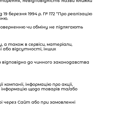
овторення, невідповідність назви книжки
19 березня 1994 р. № 172 “Про реалізацію
нню.
оверненню чи обміну не підлягають
, а також в сервіси, матеріали,
і або відсутності, інших
ню відповідно до чинного законодавства
компанії, інформацію про акції,
ть інформацію щодо товарів та/або
ої через Сайт або при замовленні