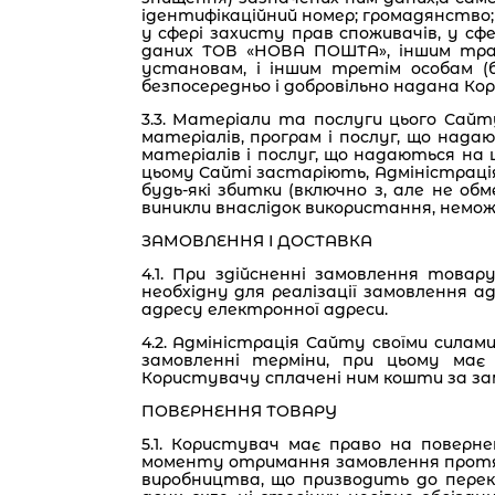
ідентифікаційний номер; громадянство; 
у сфері захисту прав споживачів, у сф
даних ТОВ «НОВА ПОШТА», іншим транс
установам, і іншим третім особам (б
безпосередньо і добровільно надана Ко
3.3. Матеріали та послуги цього Сай
матеріалів, програм і послуг, що нада
матеріалів і послуг, що надаються на 
цьому Сайті застаріють, Адміністрація
будь-які збитки (включно з, але не о
виникли внаслідок використання, немо
ЗАМОВЛЕННЯ І ДОСТАВКА
4.1. При здійсненні замовлення това
необхідну для реалізації замовлення а
адресу електронної адреси.
4.2. Адміністрація Сайту своїми силам
замовленні терміни, при цьому ма
Користувачу сплачені ним кошти за за
ПОВЕРНЕННЯ ТОВАРУ
5.1. Користувач має право на поверне
моменту отримання замовлення протяго
виробництва, що призводить до перек