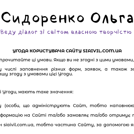
Сидоренко Ольга
Веду діалог зі світом власною творчістю
УГОДА КОРИСТУВАЧА САЙТУ
SIAIVIL.COM.UA
рочитайте ці умови. Якщо ви не згодні з цими умовами
 числі заповнення різних форм, заявок, а також з
у згоду з умовами цієї Угоди.
і Угоди, мають таке значення:
ту (особи, що адмініструють Сайт, тобто наповн
інформацію на Сайті та/або замовляє та/або отримує
siaivil.com.ua, тобто частина Сайту, за допомогою 