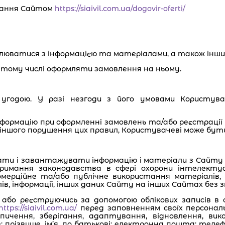
вання Сайтом
https://siaivil.com.ua/dogovir-oferti/
омлюватися з інформацією та матеріалами, а також інши
в тому числі оформляти замовлення на ньому.
 угодою. У разі незгоди з його умовами Користув
нформацію при оформленні замовлень та/або реєстрації 
о іншого порушення цих правил, Користувачеві може бут
ати і завантажувати інформацію і матеріали з Сайту 
римання законодавства в сфері охорони інтелектуал
мерційне та/або публічне використання матеріалів, і
в, інформації, інших даних Сайту на інших Сайтах без 
 або реєструючись за допомогою облікових записів в
https://siaivil.com.ua/
перед заповненням своїх персонал
опичення, зберігання, адаптування, відновлення, ви
: прізвище, ім’я, по батькові; електронна пошта; теле