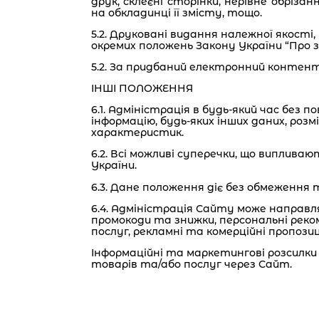
друк, склеєні сторінки, нерівне обріза
на обкладинці її змісту, тощо.
5.2. Друковані видання належної якості,
окремих положень Закону України “Про 
5.2. За придбаний електронний контен
ІНШІ ПОЛОЖЕННЯ
6.1. Адміністрація в будь-який час без 
інформацію, будь-яких інших даних, розм
характеристик.
6.2. Всі можливі суперечки, що випливаю
України.
6.3. Дане положення діє без обмеження т
6.4. Адміністрація Сайту може направлят
промокоди та знижки, персональні реком
послуг, рекламні та комерційні пропози
Інформаційні та маркетингові розсилки 
товарів та/або послуг через Сайт.