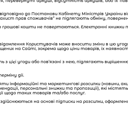
ння, перевернуті аркуші, відсутність аркушів, або їх п
 відповідно до Постанови Кабінету Міністрів України від 
захист прав споживачів” не підлягають обміну, поверне
т грошові кошти не повертаються. Електронні книжки п
повідомлення Користувачів може вносити зміни в цю угоду
іщених на Сайті, зокрема щодо ціни товарів, їх наявност
ть з цієї угоди або пов’язані з нею, підлягають вирішен
ерміну дії.
и інформаційні та маркетингові розсилки (новини, акції 
ендації, персональні знижки та пропозиції), які містя
ції щодо таких товарів та/або послуг.
здійснюються на основі підписки на розсилки, оформлен