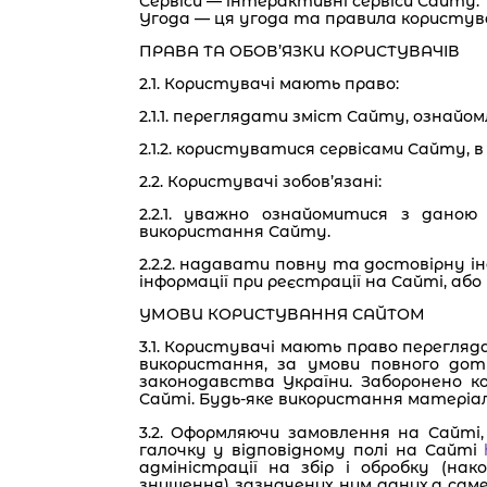
Сервіси — інтерактивні сервіси Сайту.
Угода — ця угода та правила користу
ПРАВА ТА ОБОВ’ЯЗКИ КОРИСТУВАЧІВ
2.1. Користувачі мають право:
2.1.1. переглядати зміст Сайту, ознай
2.1.2. користуватися сервісами Сайту, 
2.2. Користувачі зобов’язані:
2.2.1. уважно ознайомитися з даною
використання Сайту.
2.2.2. надавати повну та достовірну і
інформації при реєстрації на Сайті, аб
УМОВИ КОРИСТУВАННЯ САЙТОМ
3.1. Користувачі мають право перегляд
використання, за умови повного дот
законодавства України. Заборонено ко
Сайті. Будь-яке використання матеріалі
3.2. Оформляючи замовлення на Сайті,
галочку у відповідному полі на Сайті
адміністрації на збір і обробку (нак
знищення) зазначених ним даних,а саме