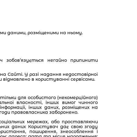
ми даними, розміщеними на ньому.
ач зобов’язується негайно припинити
на Сайті. У разі надання недостовірної
и відмовлено в користуванні сервісами.
тільки для особистого (некомерційного)
ьної власності, інших вимог чинного
нформації, інших даних, розміщених на
згоди правовласника заборонено.
 соціальних мережах, або проставляючи
ьних даних Користувач дає свою згоду
користання, поширення, знеособлення і
фон; адреса; дата та місце народження;