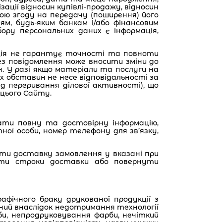
ації відносин купівлі-продажу, відносин
вою згоду на передачу (поширення) його
м, будь-яким банкам і/або фінансовим
ору персональних даних є інформація,
ація не гарантує точності та повноти
без повідомлення може вносити зміни до
н. У разі якщо матеріали та послуги на
х обставин не несе відповідальності за
д переривання ділової активності), що
цього Сайту.
дати повну та достовірну інформацію,
ної особи, номер телефону для зв’язку,
нити доставку замовлення у вказані при
ити строки доставки або повернути
афічного браку друкованої продукції з
ний внаслідок недотримання технології
и, непродруковування фарби, нечіткий