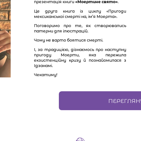
презентація книги
«Моертине свято»
.
Це друга книга із циклу «Пригоди
мексиканської смерті на, ім’я Моерта».
Поговоримо про те, як створювались
патерни для ілюстрацій.
Чому не варто боятися смерті.
І, за традицією, дізнаємось про наступну
пригоду Моерти, яка пережила
екзистенційну кризу й познайомилася з
Ідзанамі.
Чекатиму!
ПЕРЕГЛЯН