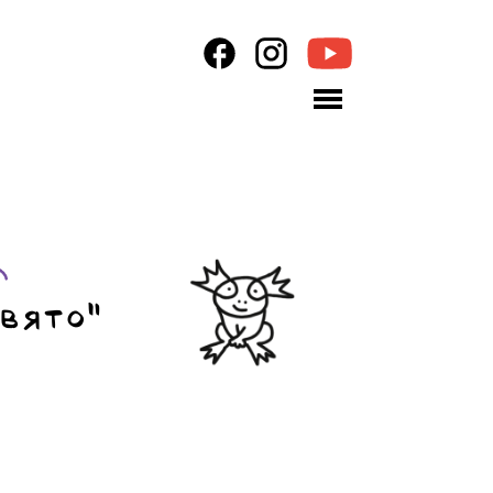
вято”